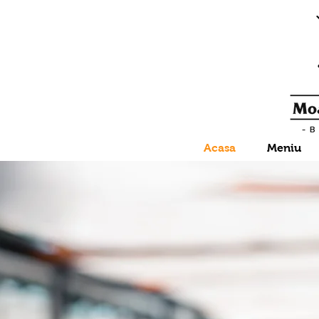
Acasa
Meniu